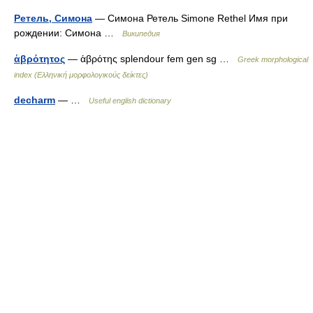
Ретель, Симона
— Симона Ретель Simone Rethel Имя при
рождении: Симона …
Википедия
ἁβρότητος
— ἁβρότης splendour fem gen sg …
Greek morphological
index (Ελληνική μορφολογικούς δείκτες)
decharm
— …
Useful english dictionary