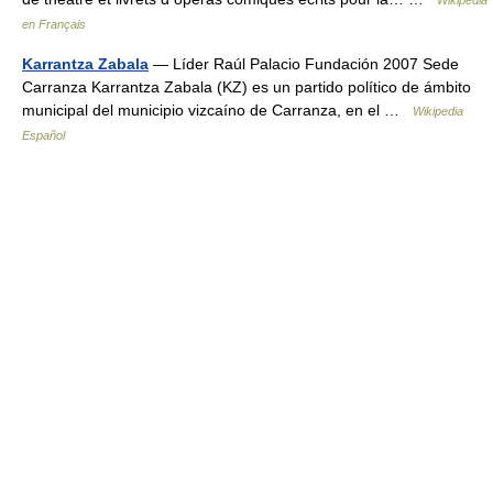
Wikipédia
en Français
Karrantza Zabala
— Líder Raúl Palacio Fundación 2007 Sede
Carranza Karrantza Zabala (KZ) es un partido político de ámbito
municipal del municipio vizcaíno de Carranza, en el …
Wikipedia
Español