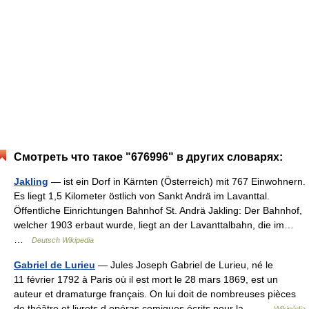
Смотреть что такое "676996" в других словарях:
Jakling
— ist ein Dorf in Kärnten (Österreich) mit 767 Einwohnern.
Es liegt 1,5 Kilometer östlich von Sankt Andrä im Lavanttal.
Öffentliche Einrichtungen Bahnhof St. Andrä Jakling: Der Bahnhof,
welcher 1903 erbaut wurde, liegt an der Lavanttalbahn, die im…
…
Deutsch Wikipedia
Gabriel de Lurieu
— Jules Joseph Gabriel de Lurieu, né le
11 février 1792 à Paris où il est mort le 28 mars 1869, est un
auteur et dramaturge français. On lui doit de nombreuses pièces
de théâtre et livrets d opéras comiques écrits pour la… …