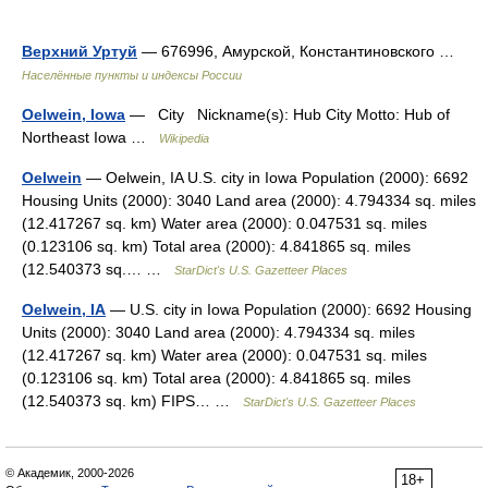
Верхний Уртуй
— 676996, Амурской, Константиновского …
Населённые пункты и индексы России
Oelwein, Iowa
— City Nickname(s): Hub City Motto: Hub of
Northeast Iowa …
Wikipedia
Oelwein
— Oelwein, IA U.S. city in Iowa Population (2000): 6692
Housing Units (2000): 3040 Land area (2000): 4.794334 sq. miles
(12.417267 sq. km) Water area (2000): 0.047531 sq. miles
(0.123106 sq. km) Total area (2000): 4.841865 sq. miles
(12.540373 sq.… …
StarDict's U.S. Gazetteer Places
Oelwein, IA
— U.S. city in Iowa Population (2000): 6692 Housing
Units (2000): 3040 Land area (2000): 4.794334 sq. miles
(12.417267 sq. km) Water area (2000): 0.047531 sq. miles
(0.123106 sq. km) Total area (2000): 4.841865 sq. miles
(12.540373 sq. km) FIPS… …
StarDict's U.S. Gazetteer Places
© Академик, 2000-2026
18+